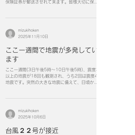
保険証券が郵送させれて来ます。皆様大切に保管
されていると思いますが、引っ越しの際の紛失
や、掃除の際に一緒に破棄してしまったり、車の
売却の時にﾀﾞｯｼｭﾎﾞｰﾄﾞに入れっぱなしで売却した
り・・・ はたまた、郵送途中の紛失で届かなか
mizukihoken
ったりと色々あります。 そんな中お客様から連
2025年11月10日
絡があり、自動車保険の保険証券をＰＤＦでもら
う事は可能でしょうか？ と、ご連絡をいただき
ここ一週間で地震が多発してい
ました。 私としては当たり前のように、お客様に
ます
ＰＤＦを即日郵送させていただきました。 する
と、ありがとうございます。非常に助かります。
ここ一週間(3日午後5時～10日午後5時)、震度3
と連絡いただきました。 本当に当たり前の事をし
以上の地震が18回も観測され、うち2回は震度4の
ただけなのですが、お客様からの一言がすごくう
地震です。突然の大きな地震に備えて、日頃から
れしかったです。 本当に些細な事なのかもしれま
の備えが重要です。 特に9日(日)の午後5時3分に
せんが、私もありがとうの気持ちと言葉を発信し
は、三陸沖を震源とするマグニチュード6.9という
ていきます。
規模の大きな地震が発生し、岩手県や宮城県で最
大震度4を観測しました。またこの地震に伴って、
mizukihoken
岩手県には一時、津波注意報も発表されました。
2025年10月6日
直近の地震は三陸沖で発生しているものがほとん
どですが、ご存じのとおり、地震は「いつ」「ど
台風２２号が接近
こで」発生するか分かりません。 日頃からの備え