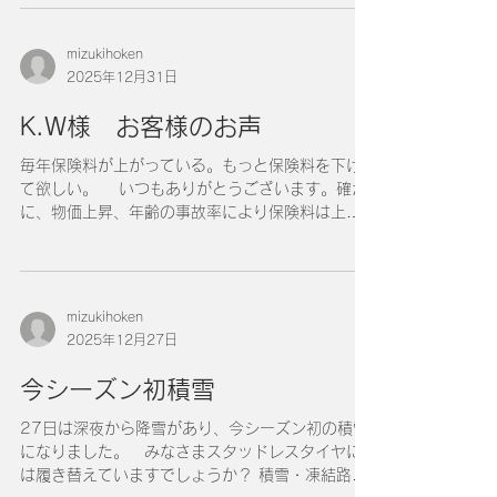
もお客様には安心してもらえるように、対応でき
るように心掛けております。お客様には、代車費
mizukihoken
用特約を付帯していただいておりますので、移動
2025年12月31日
費用として2万円まで対応できます。以前の契約に
は、付帯がなかったので今回ご提案させていただ
K.W様 お客様のお声
いていたのでよかったです。特約などご不明な点
があれば、いつでもご連絡ください。
毎年保険料が上がっている。もっと保険料を下げ
て欲しい。 いつもありがとうございます。確か
に、物価上昇、年齢の事故率により保険料は上昇
傾向にあります。今の社会情勢だとなかなか保険
料が下がる事は考えにくいかと思います。保険料
だけで言えば安いところはいくらでもあると思い
ます。ですが、その中で自社を選んでいただける
mizukihoken
お客様には保険料以上の事故対応、保険の総合コ
2025年12月27日
ンサルタント、自信をもってお値段上以上の価値
があると思っていただけます。もしもの時の保険
今シーズン初積雪
で、対応してくれない、保険会社任せに、担当が
誰かわかないなど、そのような不安は一切なく、
27日は深夜から降雪があり、今シーズン初の積雪
安心してください。 お客様の財産を一緒に守っ
になりました。 みなさまスタッドレスタイヤに
ていければと思いますので、今後ともよろしくお
は履き替えていますでしょうか？ 積雪・凍結路で
願いします。