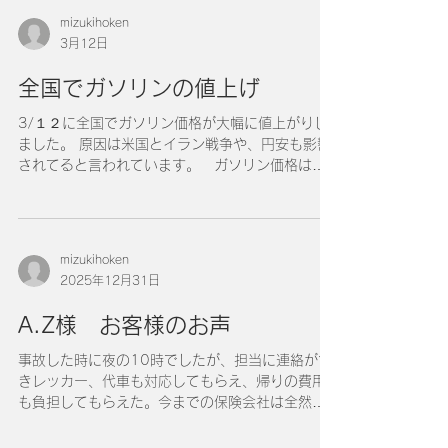
人が、何らかの理由でセメントをかぶったとみら
mizukihoken
れているそうです。 現場で作業される方、また
3月12日
経営者の方もそうですが、１度事故があると取り
返しがつかないのでくれぐれも安全対策を日ごろ
全国でガソリンの値上げ
から心掛けるようにお願いします。
3/１２に全国でガソリン価格が大幅に値上がりし
ました。 原因は米国とイラン戦争や、円安も影響
されてると言われています。 ガソリン価格はど
こまで上がるのでしょうか？ 2025年12月31日
に暫定税率が廃止されましたが、昔のように感じ
ます。 物価高の中、値上げは仕方ない事で、気
持ちを切り替えて、燃費の良い運転を心がけまし
mizukihoken
ょう。安全運転になれば、事故も減ってきます。
2025年12月31日
少しでも、自分ができる事を心がけていけばよい
のではないでしょうか？
A.Z様 お客様のお声
事故した時に夜の10時でしたが、担当に連絡がつ
きレッカー、代車も対応してもらえ、帰りの費用
も負担してもらえた。今までの保険会社は全然電
話に出なかったので、保険を切り替えて本当に良
かった。 いつもありがとうございます。いつで