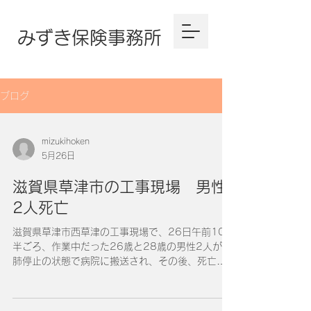
​みずき保険事務所
ブログ
mizukihoken
5月26日
滋賀県草津市の工事現場 男性
2人死亡
滋賀県草津市西草津の工事現場で、26日午前10時
半ごろ、作業中だった26歳と28歳の男性2人が心
肺停止の状態で病院に搬送され、その後、死亡が
確認されました。 古くなって使われなくなった農
業用水用のパイプにセメントを注入してふさぐ作
業が行われていて、パイプの中で作業をしていた2