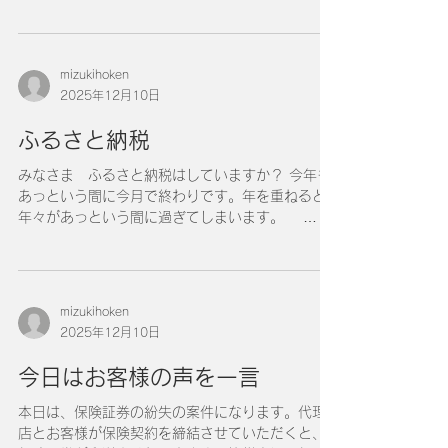
スタッドレスやチェーンを付けずに走行すると、
道路交通法71条1項6号（運転者の遵守事項）違反
に問われる可能性があります。 罰則：5万円以下
の罰金（道路交通法120条） 道路交通法も大切で
mizukihoken
すが、交通事故した時の人命の方が大切なのでぜ
2025年12月10日
ひとも早めの交換をお願いします。
ふるさと納税
みなさま ふるさと納税はしていますか？ 今年も
あっという間に今月で終わりです。年を重ねると
年々があっという間に過ぎてしまいます。
2025年10月の制度改正でポイント還元が廃止さ
れました。 ただ、今月が微調整の月なのでポイ
ントがなくてもお得にふるさと納税を活用してく
ださい。 2026年10月も改正があるようなの
mizukihoken
で、どの商品にするか考える必要がありそうです
2025年12月10日
ね。
今日はお客様の声を一言
本日は、保険証券の紛失の案件になります。代理
店とお客様が保険契約を締結させていただくと、