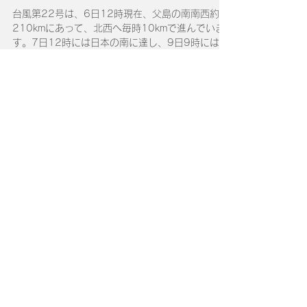
が大切です。
台風第22号は、6日12時現在、父島の南南西約
210kmにあって、北西へ毎時10kmで進んでいま
す。7日12時には日本の南に達し、9日9時には進
路を北寄りに変える見込みです。 みなさん戸締
り、台風被害には備えましょう。
引き受け保険会社
​インターネット申し込み